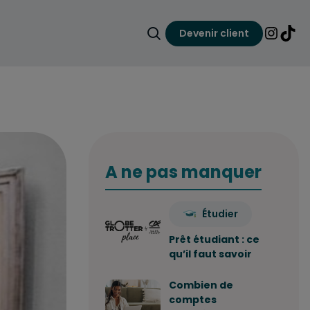
Devenir client
Faire une recherche
Lien ver
Lien 
TRAVAILLER
A ne pas manquer
S’INVESTIR
Étudier
Prêt étudiant : ce
qu’il faut savoir
ECONOMISER
Combien de
comptes