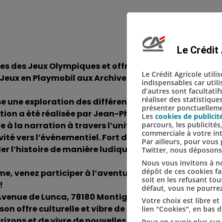
Le Crédit 
uves des Jeux Olympiques et offrez-vous un retour en
Le Crédit Agricole utili
es Jeux en Playmobil aux Archives départementales de
indispensables car util
d’autres sont facultatif
réaliser des statistique
e une exploration des différents sports à travers des
présenter ponctuellemen
tion a été réalisée par Jean-Philippe Broussin, un
Les
cookies de publicit
 à la narration à travers l’univers des Playmobil®.
parcours, les publicité
commerciale à votre in
vité vers l’événementiel. Fort de son bagage artistiq
Par ailleurs, pour vou
 l’histoire de manière ludique, captivant ainsi un l
Twitter, nous déposon
Nous vous invitons à no
dépôt de ces cookies fac
sme, venez participer à l’aventure olympique en mini
soit en les refusant tou
!
défaut, vous ne pourrez
 Avenue de Lunca, 78180 Montigny-le-Bretonneux
Votre choix est libre e
 son offre culturelle et vibre de créativité. Ces exposi
lien "Cookies", en bas 
rizons et de vivre de nouvelles émotions, et ce, sans
Pour en savoir plus sur 