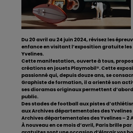
Du 20 avril au 24 juin 2024, révisez les épre
enfance en visitant l’exposition gratuite l
Yvelines.
Cette manifestation, ouverte à tous, propos
créations en jouets Playmobil®. Cette exposi
passionné qui, depuis douze ans, se consacre
Graphiste de formation, il a orienté son acti
ses dioramas originaux permettent d’aborder
public.
Des stades de football aux pistes d’athléti
aux Archives départementales des Yvelines 
Archives départementales des Yvelines – 2
À nouveau en ce mois d’avril, Paris brille par
gratuites sont une occasion d’élargir vos ho