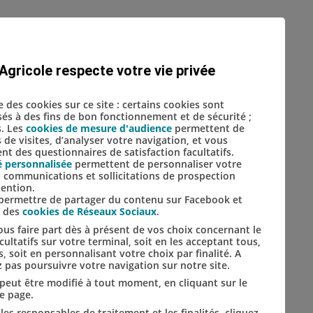
Agricole respecte votre vie privée
se des cookies sur ce site : certains cookies sont
s
isés à des fins de bon fonctionnement et de sécurité ;
s. Les
cookies de mesure d'audience
permettent de
s de visites, d’analyser votre navigation, et vous
t des questionnaires de satisfaction facultatifs.
é personnalisée
permettent de personnaliser votre
s, communications et sollicitations de prospection
tention.
ue,
s permettre de partager du contenu sur Facebook et
arge
s des
cookies de Réseaux Sociaux
.
us faire part dès à présent de vos choix concernant le
ultatifs sur votre terminal, soit en les acceptant tous,
ature
s, soit en personnalisant votre choix par finalité. A
 pas poursuivre votre navigation sur notre site.
t peut être modifié à tout moment, en cliquant sur le
tions
de page.
les responsables de traitement et les finalités, cliquez