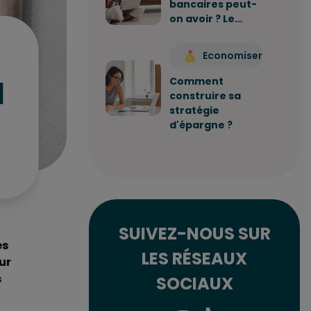
bancaires peut-
on avoir ? Le…
Economiser
l
Comment
construire sa
stratégie
d'épargne ?
SUIVEZ-NOUS SUR
es
LES RÉSEAUX
ur
s
SOCIAUX