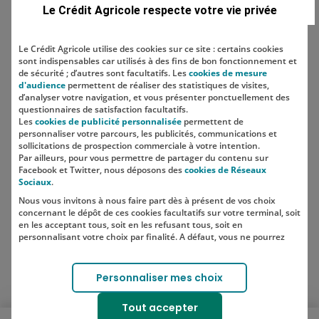
Le Crédit Agricole respecte votre vie privée
Economiser
Le Crédit Agricole utilise des cookies sur ce site : certains cookies
sont indispensables car utilisés à des fins de bon fonctionnement et
Comment construire sa stratégie
de sécurité ; d’autres sont facultatifs. Les
cookies de mesure
d'épargne ?
d'audience
permettent de réaliser des statistiques de visites,
d’analyser votre navigation, et vous présenter ponctuellement des
questionnaires de satisfaction facultatifs.
Les
cookies de publicité personnalisée
permettent de
personnaliser votre parcours, les publicités, communications et
sollicitations de prospection commerciale à votre intention.
Par ailleurs, pour vous permettre de partager du contenu sur
Facebook et Twitter, nous déposons des
cookies de Réseaux
SUIVEZ-NOUS SUR LES RÉSEAUX
Sociaux
.
SOCIAUX
Nous vous invitons à nous faire part dès à présent de vos choix
concernant le dépôt de ces cookies facultatifs sur votre terminal, soit
en les acceptant tous, soit en les refusant tous, soit en
personnalisant votre choix par finalité. A défaut, vous ne pourrez
Lien vers le compte Instagram 
Lien vers le compte TikTok 
pas poursuivre votre navigation sur notre site.
Votre choix est libre et peut être modifié à tout moment, en cliquant
Personnaliser mes choix
sur le lien "Cookies", en bas de page.
Pour en savoir plus sur les responsables de traitement et les
Tout accepter
finalités, cliquez sur "Personnaliser mes choix".