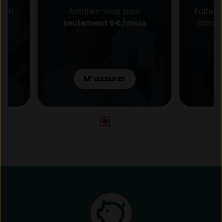
Assurez-vous pour
Faites-vous 
seulement 6€/mois
dans vos étud
apprent
M’assurer
Simu