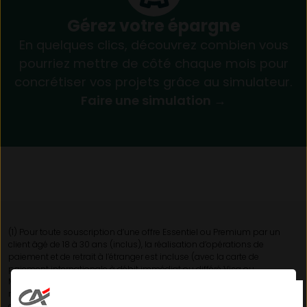
Gérez votre épargne
En quelques clics, découvrez combien vous
pourriez mettre de côté chaque mois pour
concrétiser vos projets grâce au simulateur.
Faire une simulation
→
(1) Pour toute souscription d’une offre Essentiel ou Premium par un
client âgé de 18 à 30 ans (inclus), la réalisation d’opérations de
paiement et de retrait à l’étranger est incluse (avec la carte de
paiement internationale à débit immédiat ou différé Visa ou
MasterCard incluse dans ces offres). Lorsque vous effectuez des
retraits d’espèces dans une devise étrangère, le montant retiré sera
comptabilisé en euro sur votre compte après application du cours de