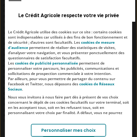
change en vigueur lors du retrait. Par ailleurs, dans certains
distributeurs de billets étrangers, des frais peuvent être prélevés par la
Le Crédit Agricole respecte votre vie privée
banque de ce distributeur : Soyez attentif aux informations qui vous
sont données. Lorsque vous réalisez des paiements par carte dans
une devise étrangère, le montant payé sera comptabilisé en euro sur
Le Crédit Agricole utilise des cookies sur ce site : certains cookies
votre compte après application du cours de change en vigueur lors
sont indispensables car utilisés à des fins de bon fonctionnement et
du paiement. Essentiel et Premium sont des offres groupées de
de sécurité ; d’autres sont facultatifs. Les
cookies de mesure
services réservées aux clients particuliers majeurs, souscriptibles,
d'audience
permettent de réaliser des statistiques de visites,
après acceptation, auprès de votre Caisse régionale. Les produits et
d’analyser votre navigation, et vous présenter ponctuellement des
services qui les composent peuvent être souscrits séparément. Détail
questionnaires de satisfaction facultatifs.
des produits et services inclus dans ces offres et tarifs en vigueur,
Les
cookies de publicité personnalisée
permettent de
disponibles auprès de votre Caisse régionale ou sur le site internet
personnaliser votre parcours, les publicités, communications et
Banque & Assurances – Particulier – Crédit Agricole (accès gratuit, hors
sollicitations de prospection commerciale à votre intention.
coûts du fournisseur d’accès).
Par ailleurs, pour vous permettre de partager du contenu sur
(2) Offre valable du 4 juin 2025 au 31 décembre 2025. Offre réservée
Facebook et Twitter, nous déposons des
cookies de Réseaux
aux nouveaux clients susmentionnés ayant entre 18 et 30 ans inclus et
Sociaux
.
ayant utilisé l’application « Ma Banque » au minimum trois fois dans
Nous vous invitons à nous faire part dès à présent de vos choix
les 5 semaines suivant la date d’ouverture effective du compte, hors
concernant le dépôt de ces cookies facultatifs sur votre terminal, soit
souscription d’une offre groupée de services Eko. Le versement de la
en les acceptant tous, soit en les refusant tous, soit en
prime interviendra dans un délai maximum de 2 mois, à compter de
personnalisant votre choix par finalité. A défaut, vous ne pourrez
la date d’ouverture effective du compte – les 3 utilisations de
pas poursuivre votre navigation sur notre site.
l’application ma Banque.
Votre choix est libre et peut être modifié à tout moment, en cliquant
Personnaliser mes choix
sur le lien "Cookies", en bas de page.