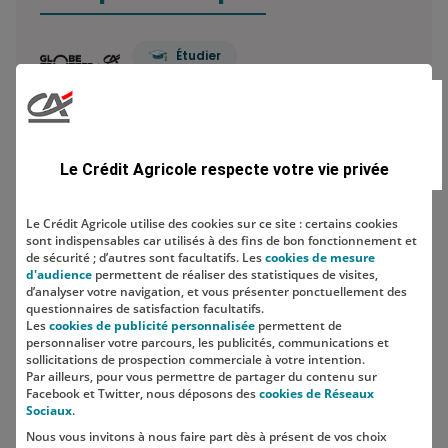
Étudier
Prêt étudiant : ce qu’il faut savoir
Combien de comptes bancaires
Le Crédit Agricole respecte votre vie privée
peut-on avoir ? Le…
Le Crédit Agricole utilise des cookies sur ce site : certains cookies
sont indispensables car utilisés à des fins de bon fonctionnement et
Economiser
de sécurité ; d’autres sont facultatifs. Les
cookies de mesure
d'audience
permettent de réaliser des statistiques de visites,
Comment construire sa stratégie
d’analyser votre navigation, et vous présenter ponctuellement des
d'épargne ?
questionnaires de satisfaction facultatifs.
Les
cookies de publicité personnalisée
permettent de
personnaliser votre parcours, les publicités, communications et
sollicitations de prospection commerciale à votre intention.
Par ailleurs, pour vous permettre de partager du contenu sur
Facebook et Twitter, nous déposons des
cookies de Réseaux
Sociaux
.
Nous vous invitons à nous faire part dès à présent de vos choix
SUIVEZ-NOUS SUR LES RÉSEAUX