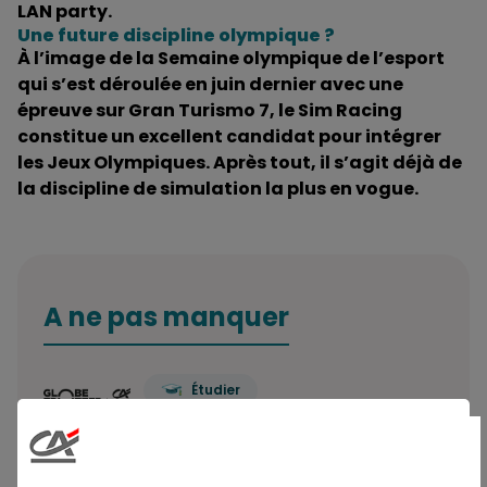
LAN party.
Une future discipline olympique ?
À l’image de la Semaine olympique de l’esport
qui s’est déroulée en juin dernier avec une
épreuve sur Gran Turismo 7, le Sim Racing
constitue un excellent candidat pour intégrer
les Jeux Olympiques. Après tout, il s’agit déjà de
la discipline de simulation la plus en vogue.
A ne pas manquer
Étudier
Prêt étudiant : ce qu’il faut savoir