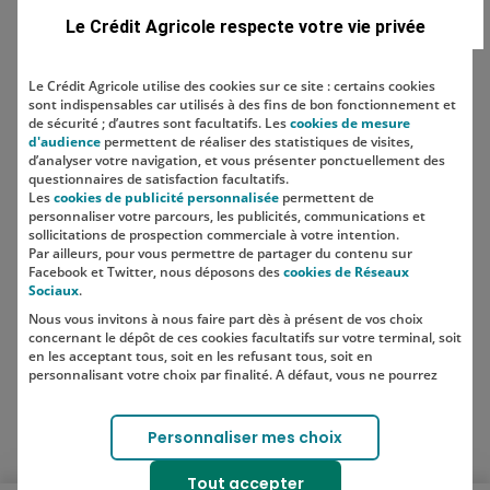
Combien de comptes bancaires
Le Crédit Agricole respecte votre vie privée
peut-on avoir ? Le…
Le Crédit Agricole utilise des cookies sur ce site : certains cookies
sont indispensables car utilisés à des fins de bon fonctionnement et
Economiser
de sécurité ; d’autres sont facultatifs. Les
cookies de mesure
d'audience
permettent de réaliser des statistiques de visites,
Comment construire sa stratégie
d’analyser votre navigation, et vous présenter ponctuellement des
d'épargne ?
questionnaires de satisfaction facultatifs.
Les
cookies de publicité personnalisée
permettent de
personnaliser votre parcours, les publicités, communications et
sollicitations de prospection commerciale à votre intention.
Par ailleurs, pour vous permettre de partager du contenu sur
Facebook et Twitter, nous déposons des
cookies de Réseaux
Sociaux
.
Nous vous invitons à nous faire part dès à présent de vos choix
SUIVEZ-NOUS SUR LES RÉSEAUX
concernant le dépôt de ces cookies facultatifs sur votre terminal, soit
SOCIAUX
en les acceptant tous, soit en les refusant tous, soit en
personnalisant votre choix par finalité. A défaut, vous ne pourrez
pas poursuivre votre navigation sur notre site.
Votre choix est libre et peut être modifié à tout moment, en cliquant
Lien vers le compte Instagram 
Lien vers le compte TikTok 
Personnaliser mes choix
sur le lien "Cookies", en bas de page.
Pour en savoir plus sur les responsables de traitement et les
Tout accepter
finalités, cliquez sur "Personnaliser mes choix".