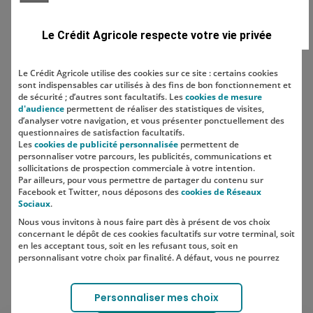
Type de métier
Le Crédit Agricole respecte votre vie privée
Le Crédit Agricole utilise des cookies sur ce site : certains cookies
sont indispensables car utilisés à des fins de bon fonctionnement et
Localisation
de sécurité ; d’autres sont facultatifs. Les
cookies de mesure
d'audience
permettent de réaliser des statistiques de visites,
d’analyser votre navigation, et vous présenter ponctuellement des
questionnaires de satisfaction facultatifs.
Les
cookies de publicité personnalisée
permettent de
personnaliser votre parcours, les publicités, communications et
sollicitations de prospection commerciale à votre intention.
Par ailleurs, pour vous permettre de partager du contenu sur
Facebook et Twitter, nous déposons des
cookies de Réseaux
Sociaux
.
Nous vous invitons à nous faire part dès à présent de vos choix
SUIVEZ-NOUS SUR LES RÉSEAUX
concernant le dépôt de ces cookies facultatifs sur votre terminal, soit
SOCIAUX
en les acceptant tous, soit en les refusant tous, soit en
personnalisant votre choix par finalité. A défaut, vous ne pourrez
pas poursuivre votre navigation sur notre site.
Votre choix est libre et peut être modifié à tout moment, en cliquant
Lien vers le compte Instagram 
Lien vers le compte TikTok 
Personnaliser mes choix
sur le lien "Cookies", en bas de page.