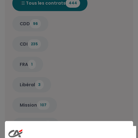
Tous les contrats
444
CDD
96
CDI
235
FRA
1
Libéral
3
Mission
107
Saisonnier
2