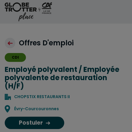
Aller au contenu
Offres D'emploi
CDI
Employé polyvalent / Employée
polyvalente de restauration
(H/F)
CHOPSTIX RESTAURANTS II
Localisation
Évry-Courcouronnes
Postuler