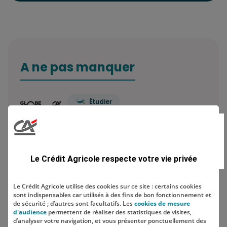
A ne pas manquer
Étudier
Prêt étudiant : ce qu’il faut savoir
Combien de comptes bancaires
Le Crédit Agricole respecte votre vie privée
peut-on avoir ? Le…
Le Crédit Agricole utilise des cookies sur ce site : certains cookies
sont indispensables car utilisés à des fins de bon fonctionnement et
Economiser
de sécurité ; d’autres sont facultatifs. Les
cookies de mesure
d'audience
permettent de réaliser des statistiques de visites,
Comment construire sa stratégie
d’analyser votre navigation, et vous présenter ponctuellement des