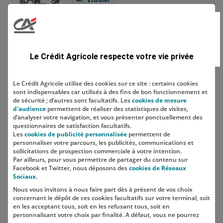
Prêt étudiant : ce qu’il faut savoir
Combien de comptes bancaires
Le Crédit Agricole respecte votre vie privée
peut-on avoir ? Le…
Le Crédit Agricole utilise des cookies sur ce site : certains cookies
sont indispensables car utilisés à des fins de bon fonctionnement et
Economiser
de sécurité ; d’autres sont facultatifs. Les
cookies de mesure
d'audience
permettent de réaliser des statistiques de visites,
Comment construire sa stratégie
d’analyser votre navigation, et vous présenter ponctuellement des
d'épargne ?
questionnaires de satisfaction facultatifs.
Les
cookies de publicité personnalisée
permettent de
personnaliser votre parcours, les publicités, communications et
sollicitations de prospection commerciale à votre intention.
Par ailleurs, pour vous permettre de partager du contenu sur
Facebook et Twitter, nous déposons des
cookies de Réseaux
Sociaux
.
Nous vous invitons à nous faire part dès à présent de vos choix
SUIVEZ-NOUS SUR LES RÉSEAUX
concernant le dépôt de ces cookies facultatifs sur votre terminal, soit
SOCIAUX
en les acceptant tous, soit en les refusant tous, soit en
personnalisant votre choix par finalité. A défaut, vous ne pourrez