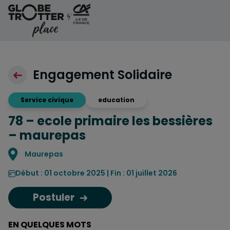
Aller au contenu
Engagement Solidaire
Service civique
education
78 – ecole primaire les bessières
– maurepas
Localisation
Maurepas
Début : 01 octobre 2025 | Fin : 01 juillet 2026
Postuler
EN QUELQUES MOTS