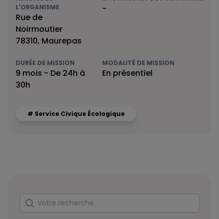
L'ORGANISME
-
Rue de
Noirmoutier
78310, Maurepas
DURÉE DE MISSION
MODALITÉ DE MISSION
9 mois - De 24h à
En présentiel
30h
# Service Civique Écologique
Rechercher
Votre recherche