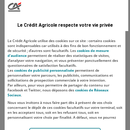
Domaine
Le Crédit Agricole respecte votre vie privée
Le Crédit Agricole utilise des cookies sur ce site : certains cookies
sont indispensables car utilisés à des fins de bon fonctionnement et
Localisation
de sécurité ; d’autres sont facultatifs. Les
cookies de mesure
d'audience
permettent de réaliser des statistiques de visites,
d’analyser votre navigation, et vous présenter ponctuellement des
questionnaires de satisfaction facultatifs.
Les
cookies de publicité personnalisée
permettent de
personnaliser votre parcours, les publicités, communications et
sollicitations de prospection commerciale à votre intention.
Par ailleurs, pour vous permettre de partager du contenu sur
Facebook et Twitter, nous déposons des
cookies de Réseaux
Sociaux
.
Nous vous invitons à nous faire part dès à présent de vos choix
SUIVEZ-NOUS SUR LES RÉSEAUX
concernant le dépôt de ces cookies facultatifs sur votre terminal, soit
SOCIAUX
en les acceptant tous, soit en les refusant tous, soit en
personnalisant votre choix par finalité. A défaut, vous ne pourrez
pas poursuivre votre navigation sur notre site.
Votre choix est libre et peut être modifié à tout moment, en cliquant