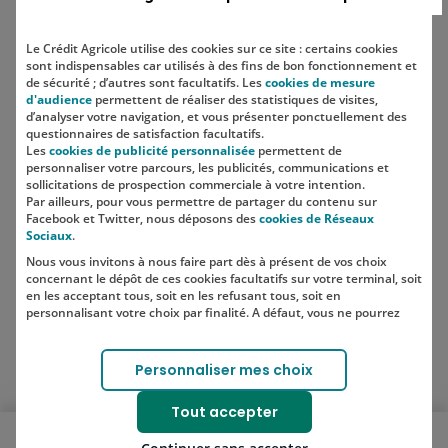
Le Crédit Agricole utilise des cookies sur ce site : certains cookies
sont indispensables car utilisés à des fins de bon fonctionnement et
Localisation
de sécurité ; d’autres sont facultatifs. Les
cookies de mesure
d'audience
permettent de réaliser des statistiques de visites,
d’analyser votre navigation, et vous présenter ponctuellement des
questionnaires de satisfaction facultatifs.
Les
cookies de publicité personnalisée
permettent de
personnaliser votre parcours, les publicités, communications et
sollicitations de prospection commerciale à votre intention.
Par ailleurs, pour vous permettre de partager du contenu sur
Facebook et Twitter, nous déposons des
cookies de Réseaux
Sociaux
.
Nous vous invitons à nous faire part dès à présent de vos choix
SUIVEZ-NOUS SUR LES RÉSEAUX
concernant le dépôt de ces cookies facultatifs sur votre terminal, soit
SOCIAUX
en les acceptant tous, soit en les refusant tous, soit en
personnalisant votre choix par finalité. A défaut, vous ne pourrez
pas poursuivre votre navigation sur notre site.
Votre choix est libre et peut être modifié à tout moment, en cliquant
Lien vers le compte Instagram 
Lien vers le compte TikTok 
Personnaliser mes choix
sur le lien "Cookies", en bas de page.
Pour en savoir plus sur les responsables de traitement et les
Tout accepter
finalités, cliquez sur "Personnaliser mes choix".
Ouvrir le menu mobile