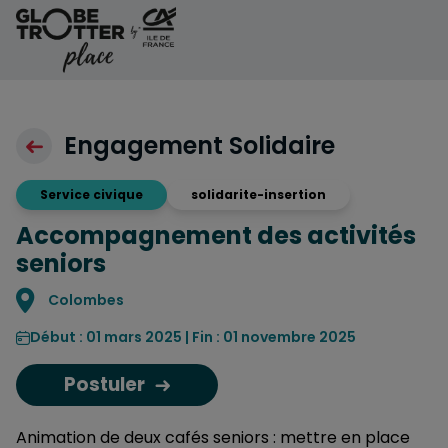
Aller au contenu
Engagement Solidaire
Service civique
solidarite-insertion
Accompagnement des activités
seniors
Localisation
Colombes
Début : 01 mars 2025 | Fin : 01 novembre 2025
Postuler
Animation de deux cafés seniors : mettre en place