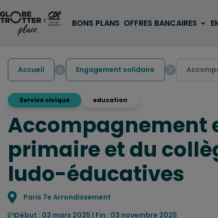
Aller au contenu
BONS PLANS
OFFRES BANCAIRES
E
Accueil
Engagement solidaire
Accompag
Service civique
education
Accompagnement et 
A PARTIR DE 3€
1 carte, 0 frais à l'étranger
primaire et du coll
pour les 18/30 ans
OUVRIR UN COMPTE
ludo-éducatives
Localisation
Paris 7e Arrondissement
Début : 03 mars 2025 | Fin : 03 novembre 2025