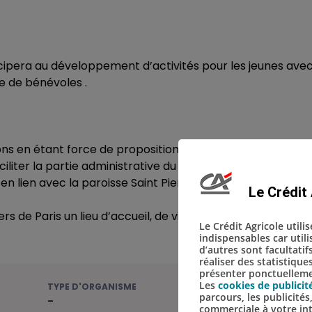
ticipera au développement d’activités pour les jeunes avec
e de bénévoles .
ns en étant force de propositions
iliter la partie administrative du centre.
 lien avec la paroisse Saint Pierre du Gros Caillou, elle es
Le Crédit 
rs de Paris un lieu d’accueil, de vie et d’activités où ils se
Le Crédit Agricole utili
indispensables car util
d’autres sont facultatif
réaliser des statistique
présenter ponctuellemen
Les
cookies de publicit
TYPE D'ORGANISME
parcours, les publicité
-
commerciale à votre in