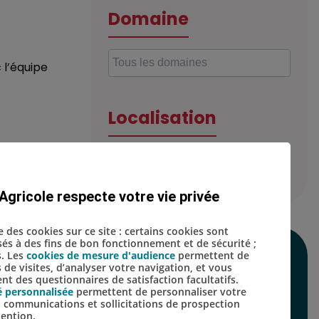
Domaine
 l’équipe
Localisation
t affiliée à
Agricole respecte votre vie privée
 sentent
se des cookies sur ce site : certains cookies sont
isés à des fins de bon fonctionnement et de sécurité ;
s. Les
cookies de mesure d'audience
permettent de
SUIVEZ-NOUS SUR
s de visites, d’analyser votre navigation, et vous
t des questionnaires de satisfaction facultatifs.
LES RÉSEAUX
é personnalisée
permettent de personnaliser votre
s, communications et sollicitations de prospection
SOCIAUX
tention.