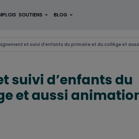
MPLOIS
SOUTIENS
BLOG
nement et suivi d’enfants du primaire et du collège et aus
SE LOGER
BOUGER
suivi d’enfants du
VOYAGER
ÉTUDIER
ège et aussi animatio
SE DIVERTIR
E-SPORT