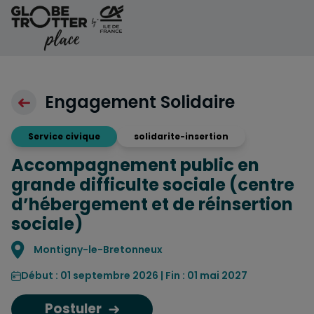
Aller au contenu
Engagement Solidaire
Service civique
solidarite-insertion
Accompagnement public en
grande difficulte sociale (centre
d’hébergement et de réinsertion
sociale)
Localisation
Montigny-le-Bretonneux
Début : 01 septembre 2026 | Fin : 01 mai 2027
Postuler