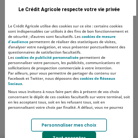
Domaine
Le Crédit Agricole respecte votre vie privée
Le Crédit Agricole utilise des cookies sur ce site : certains cookies
sont indispensables car utilisés à des fins de bon fonctionnement et
Localisation
de sécurité ; d’autres sont facultatifs. Les
cookies de mesure
d'audience
permettent de réaliser des statistiques de visites,
d’analyser votre navigation, et vous présenter ponctuellement des
questionnaires de satisfaction facultatifs.
Les
cookies de publicité personnalisée
permettent de
personnaliser votre parcours, les publicités, communications et
sollicitations de prospection commerciale à votre intention.
Par ailleurs, pour vous permettre de partager du contenu sur
Facebook et Twitter, nous déposons des
cookies de Réseaux
Sociaux
.
Nous vous invitons à nous faire part dès à présent de vos choix
SUIVEZ-NOUS SUR LES RÉSEAUX
concernant le dépôt de ces cookies facultatifs sur votre terminal, soit
SOCIAUX
en les acceptant tous, soit en les refusant tous, soit en
personnalisant votre choix par finalité. A défaut, vous ne pourrez
pas poursuivre votre navigation sur notre site.
Votre choix est libre et peut être modifié à tout moment, en cliquant
Lien vers le compte Instagram 
Lien vers le compte TikTok 
Personnaliser mes choix
sur le lien "Cookies", en bas de page.
Pour en savoir plus sur les responsables de traitement et les