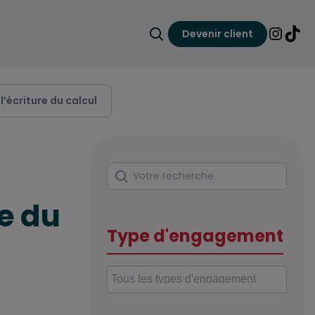
Devenir client
Faire une recherche
Lien ver
Lien 
l’écriture du calcul
TRAVAILLER
Rechercher
Votre recherche
S’INVESTIR
re du
Type d'engagement
ECONOMISER