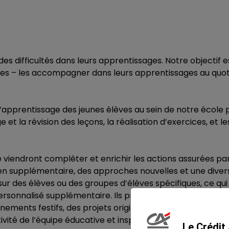
des difficultés dans leurs apprentissages. Notre objectif 
ses – les accompagner dans leurs apprentissages au quot
 l’apprentissage des jeunes élèves au sein de notre école 
 et la révision des leçons, la réalisation d’exercices, et le
e viendront compléter et enrichir les actions assurées par
en supplémentaire, des approches nouvelles et une divers
sur des élèves ou des groupes d’élèves spécifiques, ce qu
rsonnalisé supplémentaire. Ils proposent des activités
ents festifs, des projets originaux et des initiatives cré
vité de l’équipe éducative et inspirer de nouvelles pratiq
Le Crédit 