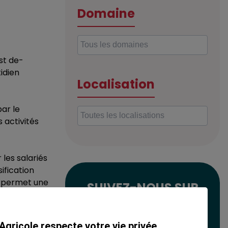
Domaine
est de-
idien
Localisation
par le
s activités
 les salariés
ification
i permet une
SUIVEZ-NOUS SUR
LES RÉSEAUX
atives. Leur
ues.
SOCIAUX
Agricole respecte votre vie privée