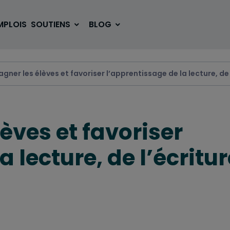
MPLOIS
SOUTIENS
BLOG
ner les élèves et favoriser l’apprentissage de la lecture, de 
SE LOGER
BOUGER
ves et favoriser
VOYAGER
ÉTUDIER
 lecture, de l’écritu
SE DIVERTIR
E-SPORT