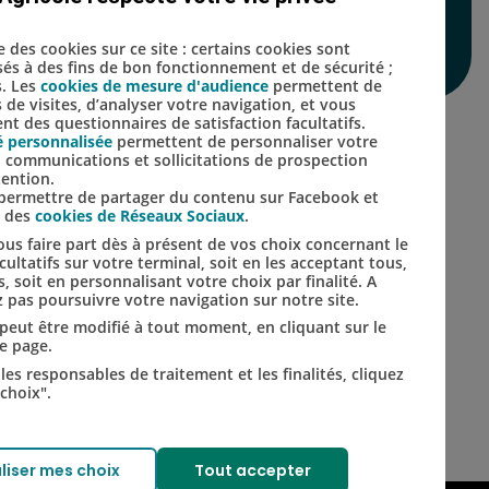
se des cookies sur ce site : certains cookies sont
isés à des fins de bon fonctionnement et de sécurité ;
Lien vers le compte Inst
Lien vers le compte 
s. Les
cookies de mesure d'audience
permettent de
s de visites, d’analyser votre navigation, et vous
t des questionnaires de satisfaction facultatifs.
é personnalisée
permettent de personnaliser votre
s, communications et sollicitations de prospection
tention.
s permettre de partager du contenu sur Facebook et
s des
cookies de Réseaux Sociaux
.
us faire part dès à présent de vos choix concernant le
ultatifs sur votre terminal, soit en les acceptant tous,
s, soit en personnalisant votre choix par finalité. A
 pas poursuivre votre navigation sur notre site.
t peut être modifié à tout moment, en cliquant sur le
de page.
les responsables de traitement et les finalités, cliquez
choix".
liser mes choix
Tout accepter