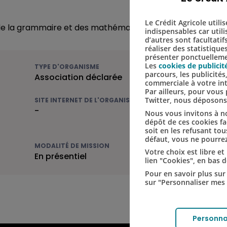
Le Crédit Agricole utili
 de la grammaire et des mathématiques
indispensables car util
d’autres sont facultatif
réaliser des statistique
présenter ponctuellemen
Les
cookies de publicit
TYPE D'ORGANISME
parcours, les publicité
Association déclarée
commerciale à votre in
Par ailleurs, pour vou
Twitter, nous déposon
SITE INTERNET DE L'ORGANISME
-
Nous vous invitons à no
dépôt de ces cookies fac
soit en les refusant tou
défaut, vous ne pourrez
MODALITÉ DE MISSION
Votre choix est libre e
En présentiel
lien "Cookies", en bas 
Pour en savoir plus sur 
sur "Personnaliser mes 
Personna