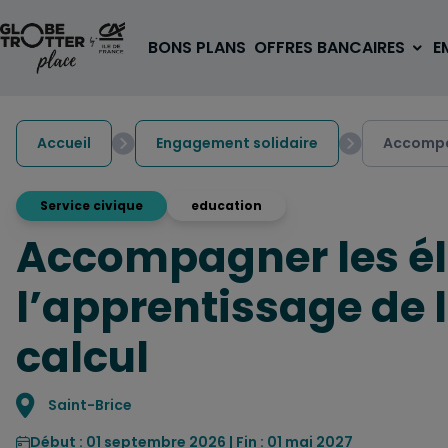
Aller au contenu
BONS PLANS
OFFRES BANCAIRES
E
Accueil
Engagement solidaire
Accompag
Service civique
education
Accompagner les élè
A PARTIR DE 3€
1 carte, 0 frais à l'étranger
l’apprentissage de la
pour les 18/30 ans
OUVRIR UN COMPTE
calcul
Localisation
Saint-Brice
Début : 01 septembre 2026 | Fin : 01 mai 2027