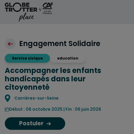
Aller au contenu
Engagement Solidaire
Service civique
education
Accompagner les enfants
handicapés dans leur
citoyenneté
Localisation
Carrières-sur-Seine
Début : 06 octobre 2025 | Fin : 06 juin 2026
Postuler