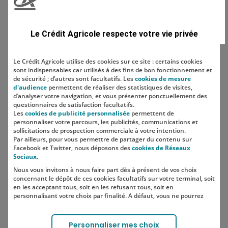
Domaine
Le Crédit Agricole respecte votre vie privée
Le Crédit Agricole utilise des cookies sur ce site : certains cookies
sont indispensables car utilisés à des fins de bon fonctionnement et
Localisation
de sécurité ; d’autres sont facultatifs. Les
cookies de mesure
d'audience
permettent de réaliser des statistiques de visites,
d’analyser votre navigation, et vous présenter ponctuellement des
questionnaires de satisfaction facultatifs.
Les
cookies de publicité personnalisée
permettent de
personnaliser votre parcours, les publicités, communications et
sollicitations de prospection commerciale à votre intention.
Par ailleurs, pour vous permettre de partager du contenu sur
Facebook et Twitter, nous déposons des
cookies de Réseaux
Sociaux
.
Nous vous invitons à nous faire part dès à présent de vos choix
SUIVEZ-NOUS SUR LES RÉSEAUX
concernant le dépôt de ces cookies facultatifs sur votre terminal, soit
SOCIAUX
en les acceptant tous, soit en les refusant tous, soit en
personnalisant votre choix par finalité. A défaut, vous ne pourrez
pas poursuivre votre navigation sur notre site.
Votre choix est libre et peut être modifié à tout moment, en cliquant
Lien vers le compte Instagram 
Lien vers le compte TikTok 
Personnaliser mes choix
sur le lien "Cookies", en bas de page.