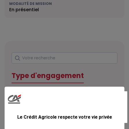
MODALITÉ DE MISSION
En présentiel
Rechercher
Votre recherche
Type d'engagement
Domaine
Le Crédit Agricole respecte votre vie privée