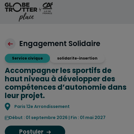
Aller au contenu
Engagement Solidaire
Service civique
solidarite-insertion
Accompagner les sportifs de
haut niveau à développer des
compétences d’autonomie dans
leur projet.
Localisation
Paris 12e Arrondissement
Début : 01 septembre 2026 | Fin : 01 mai 2027
Postuler