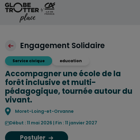
Aller au contenu
Engagement Solidaire
Service civique
education
Accompagner une école de la
forêt inclusive et multi-
pédagogique, tournée autour du
vivant.
Localisation
Moret-Loing-et-Orvanne
Début : 11 mai 2026 | Fin : 11 janvier 2027
Postuler