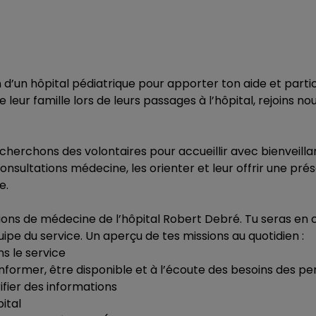
in d’un hôpital pédiatrique pour apporter ton aide et parti
 leur famille lors de leurs passages à l’hôpital, rejoins no
recherchons des volontaires pour accueillir avec bienveill
 consultations médecine, les orienter et leur offrir une pr
e.
tions de médecine de l’hôpital Robert Debré. Tu seras en
quipe du service. Un aperçu de tes missions au quotidien :
ns le service
informer, être disponible et à l’écoute des besoins des p
ifier des informations
ital