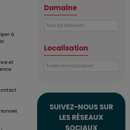
Domaine
ciper à
us!
Localisation
ance et
ésence
 contact
SUIVEZ-NOUS SUR
ersonnes
LES RÉSEAUX
SOCIAUX