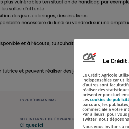
es plus vulnérables (en situation de handicap par exempl
 les salles d’attente
tion des jeux, coloriages, dessins, livres
nibilité nécessaire du lundi au vendredi sur une amplitu
sponible et à l’écoute, tu souhaites évoluer au sein d’un h
Le Crédit 
r tutrice et peuvent réaliser des journées d’observation a
Le Crédit Agricole utili
indispensables car util
d’autres sont facultatif
réaliser des statistique
présenter ponctuellemen
Les
cookies de publicit
TYPE D'ORGANISME
parcours, les publicité
-
commerciale à votre in
Par ailleurs, pour vou
Twitter, nous déposon
SITE INTERNET DE L'ORGANISME
Cliquez ici
Nous vous invitons à no