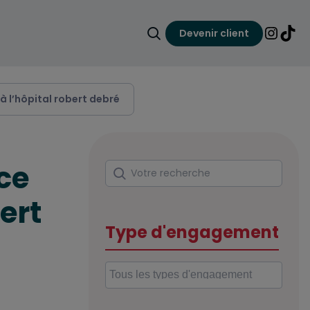
Devenir client
Faire une recherche
Lien ver
Lien 
 à l’hôpital robert debré
TRAVAILLER
ice
Rechercher
Votre recherche
S’INVESTIR
ert
Type d'engagement
ECONOMISER