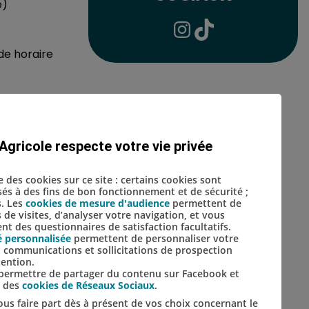
e)
Lien vers le compte Inst
Lien vers le compte 
de horaire
ôpital, nous
Agricole respecte votre vie privée
u sein
se des cookies sur ce site : certains cookies sont
isés à des fins de bon fonctionnement et de sécurité ;
s. Les
cookies de mesure d'audience
permettent de
s de visites, d’analyser votre navigation, et vous
t des questionnaires de satisfaction facultatifs.
é personnalisée
permettent de personnaliser votre
s, communications et sollicitations de prospection
tention.
s permettre de partager du contenu sur Facebook et
s des
cookies de Réseaux Sociaux
.
us faire part dès à présent de vos choix concernant le