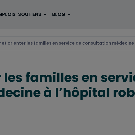
MPLOIS
SOUTIENS
BLOG
r et orienter les familles en service de consultation médecine
SE LOGER
BOUGER
r les familles en serv
VOYAGER
ÉTUDIER
ecine à l’hôpital rob
SE DIVERTIR
E-SPORT