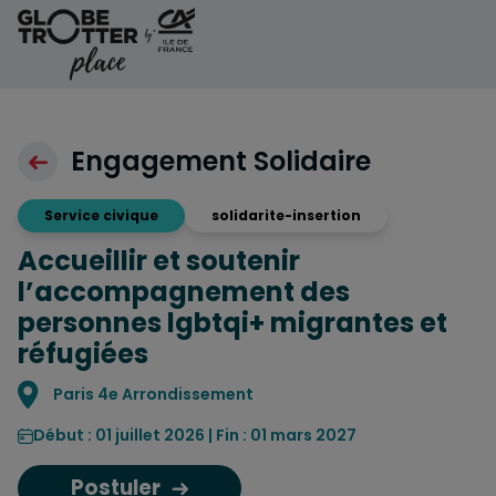
Aller au contenu
Engagement Solidaire
Service civique
solidarite-insertion
Accueillir et soutenir
l’accompagnement des
personnes lgbtqi+ migrantes et
réfugiées
Localisation
Paris 4e Arrondissement
Début : 01 juillet 2026 | Fin : 01 mars 2027
Postuler