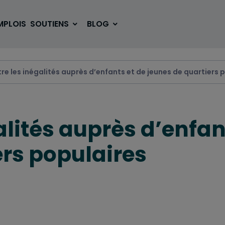
MPLOIS
SOUTIENS
BLOG
tre les inégalités auprès d’enfants et de jeunes de quartiers 
SE LOGER
BOUGER
alités auprès d’enfan
VOYAGER
ÉTUDIER
ers populaires
SE DIVERTIR
E-SPORT