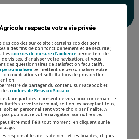
Lien vers le compte Inst
Lien vers le compte 
et salariés
Agricole respecte votre vie privée
se des cookies sur ce site : certains cookies sont
isés à des fins de bon fonctionnement et de sécurité ;
s. Les
cookies de mesure d'audience
permettent de
s de visites, d’analyser votre navigation, et vous
t des questionnaires de satisfaction facultatifs.
é personnalisée
permettent de personnaliser votre
s, communications et sollicitations de prospection
tention.
s permettre de partager du contenu sur Facebook et
s des
cookies de Réseaux Sociaux
.
us faire part dès à présent de vos choix concernant le
ultatifs sur votre terminal, soit en les acceptant tous,
s, soit en personnalisant votre choix par finalité. A
 pas poursuivre votre navigation sur notre site.
t peut être modifié à tout moment, en cliquant sur le
de page.
les responsables de traitement et les finalités, cliquez