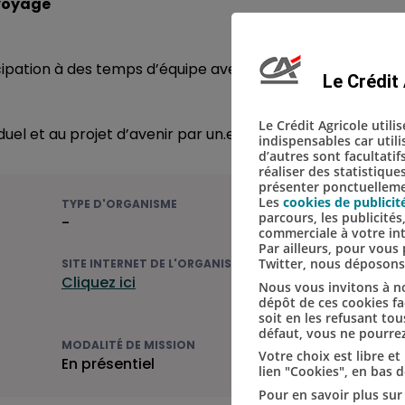
 voyage
cipation à des temps d’équipe avec les autres volontaires 
Le Crédit 
Le Crédit Agricole utili
l et au projet d’avenir par un.e salarié.e de l’Afev.
indispensables car util
d’autres sont facultatif
réaliser des statistique
présenter ponctuellemen
Les
cookies de publicit
TYPE D'ORGANISME
parcours, les publicité
-
commerciale à votre in
Par ailleurs, pour vou
Twitter, nous déposon
SITE INTERNET DE L'ORGANISME
Cliquez ici
Nous vous invitons à no
dépôt de ces cookies fac
soit en les refusant tou
défaut, vous ne pourrez
MODALITÉ DE MISSION
Votre choix est libre e
En présentiel
lien "Cookies", en bas 
Pour en savoir plus sur 