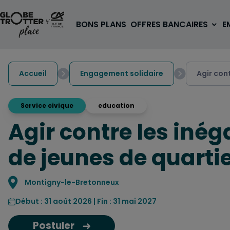
Aller au contenu
BONS PLANS
OFFRES BANCAIRES
E
Accueil
Engagement solidaire
Agir con
Service civique
education
Agir contre les inég
A PARTIR DE 3€
1 carte, 0 frais à l'étranger
de jeunes de quarti
pour les 18/30 ans
OUVRIR UN COMPTE
Localisation
Montigny-le-Bretonneux
Début : 31 août 2026 | Fin : 31 mai 2027
Postuler