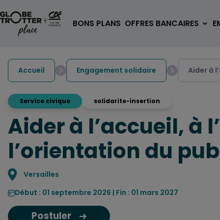
Aller au contenu
BONS PLANS
OFFRES BANCAIRES
E
Accueil
Engagement solidaire
Aider à l
Service civique
solidarite-insertion
Aider à l’accueil, à 
A PARTIR DE 3€
1 carte, 0 frais à l'étranger
l’orientation du pub
pour les 18/30 ans
OUVRIR UN COMPTE
Localisation
Versailles
Début : 01 septembre 2026 | Fin : 01 mars 2027
Postuler