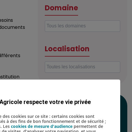
Domaine
esoins
s documents
Localisation
différents
stitution
oordination
Agricole respecte votre vie privée
SUIVEZ-NOUS SUR
se des cookies sur ce site : certains cookies sont
LES RÉSEAUX
isés à des fins de bon fonctionnement et de sécurité ;
s. Les
cookies de mesure d'audience
permettent de
SOCIAUX
s de visites, d’analyser votre navigation, et vous