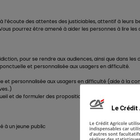
 à l’écoute des attentes des justiciables, attentif à leurs b
. Vous pourrez être amené à aider les personnes à lire le
idiction, pour se rendre aux audiences, ainsi que dans les 
ponctuelle et personnalisée aux usagers en difficulté.
 et personnalisée aux usagers en difficulté (aide à la con
ves..)
ueil et de formuler des propositions d’améliorations en c
Le Crédit 
Le Crédit Agricole utili
é à un jeune public
indispensables car util
d’autres sont facultatif
réaliser des statistique