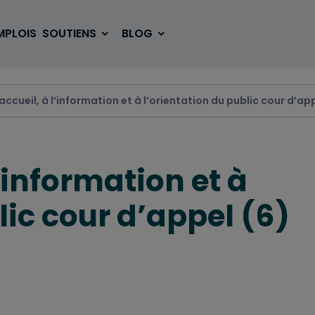
MPLOIS
SOUTIENS
BLOG
’accueil, à l’information et à l’orientation du public cour d’ap
SE LOGER
BOUGER
l’information et à
VOYAGER
ÉTUDIER
lic cour d’appel (6)
SE DIVERTIR
E-SPORT