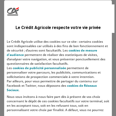
Domaine
Le Crédit Agricole respecte votre vie privée
Le Crédit Agricole utilise des cookies sur ce site : certains cookies
sont indispensables car utilisés à des fins de bon fonctionnement et
Localisation
de sécurité ; d’autres sont facultatifs. Les
cookies de mesure
d'audience
permettent de réaliser des statistiques de visites,
d’analyser votre navigation, et vous présenter ponctuellement des
questionnaires de satisfaction facultatifs.
Les
cookies de publicité personnalisée
permettent de
personnaliser votre parcours, les publicités, communications et
sollicitations de prospection commerciale à votre intention.
Par ailleurs, pour vous permettre de partager du contenu sur
Facebook et Twitter, nous déposons des
cookies de Réseaux
Sociaux
.
Nous vous invitons à nous faire part dès à présent de vos choix
SUIVEZ-NOUS SUR LES RÉSEAUX
concernant le dépôt de ces cookies facultatifs sur votre terminal, soit
SOCIAUX
en les acceptant tous, soit en les refusant tous, soit en
personnalisant votre choix par finalité. A défaut, vous ne pourrez
pas poursuivre votre navigation sur notre site.