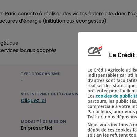
aris consiste à réaliser des visites à domicile, dans l’obj
factures d’énergie (initiation aux éco-gestes)
rgétique
 services locaux adaptés
Le Crédit 
Le Crédit Agricole utili
TYPE D'ORGANISME
indispensables car util
-
d’autres sont facultatif
réaliser des statistique
présenter ponctuellemen
SITE INTERNET DE L'ORGANISME
Les
cookies de publicit
Cliquez ici
parcours, les publicité
commerciale à votre in
Par ailleurs, pour vou
Twitter, nous déposon
MODALITÉ DE MISSION
Nous vous invitons à no
En présentiel
dépôt de ces cookies fac
soit en les refusant tou