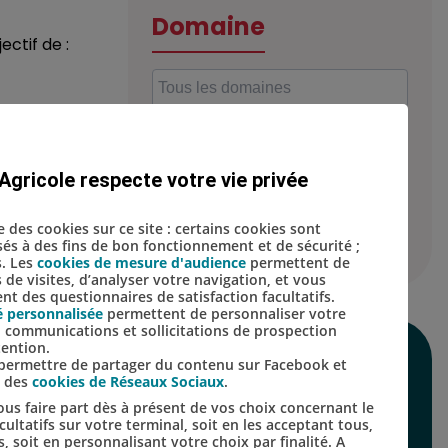
Domaine
ectif de :
Localisation
Agricole respecte votre vie privée
se des cookies sur ce site : certains cookies sont
isés à des fins de bon fonctionnement et de sécurité ;
s. Les
cookies de mesure d'audience
permettent de
s de visites, d’analyser votre navigation, et vous
t des questionnaires de satisfaction facultatifs.
é personnalisée
permettent de personnaliser votre
s, communications et sollicitations de prospection
tention.
SUIVEZ-NOUS SUR
s permettre de partager du contenu sur Facebook et
s des
cookies de Réseaux Sociaux
.
LES RÉSEAUX
us faire part dès à présent de vos choix concernant le
ultatifs sur votre terminal, soit en les acceptant tous,
SOCIAUX
s, soit en personnalisant votre choix par finalité. A