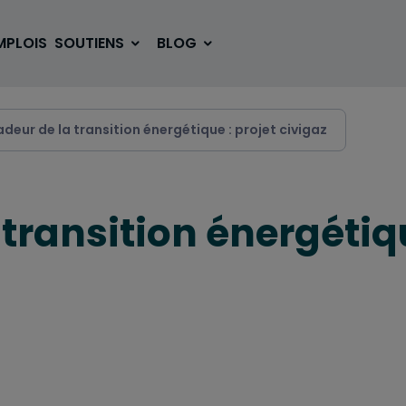
MPLOIS
SOUTIENS
BLOG
eur de la transition énergétique : projet civigaz
SE LOGER
BOUGER
ransition énergétiqu
VOYAGER
ÉTUDIER
SE DIVERTIR
E-SPORT