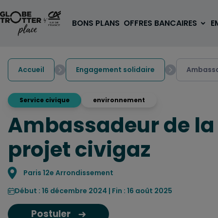
Aller au contenu
BONS PLANS
OFFRES BANCAIRES
E
Accueil
Engagement solidaire
Ambassad
Service civique
environnement
Ambassadeur de la t
A PARTIR DE 3€
1 carte, 0 frais à l'étranger
projet civigaz
pour les 18/30 ans
OUVRIR UN COMPTE
Localisation
Paris 12e Arrondissement
Début : 16 décembre 2024 | Fin : 16 août 2025
Postuler