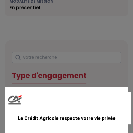
MODALITÉ DE MISSION
En présentiel
Rechercher
Votre recherche
Type d'engagement
Domaine
Le Crédit Agricole respecte votre vie privée