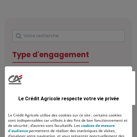
Rechercher
Votre recherche
Type d'engagement
Domaine
Le Crédit Agricole respecte votre vie privée
Le Crédit Agricole utilise des cookies sur ce site : certains cookies
sont indispensables car utilisés à des fins de bon fonctionnement et
Localisation
de sécurité ; d’autres sont facultatifs. Les
cookies de mesure
d'audience
permettent de réaliser des statistiques de visites,
d’analyser votre navigation, et vous présenter ponctuellement des