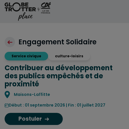
Aller au contenu
Engagement Solidaire
Service civique
culture-loisirs
Contribuer au développement
des publics empêchés et de
proximité
Localisation
Maisons-Laffitte
Début : 01 septembre 2026 | Fin : 01 juillet 2027
Postuler