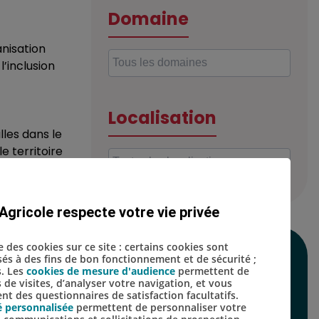
Domaine
anisation
’inclusion
Localisation
lles dans le
e territoire
Agricole respecte votre vie privée
se des cookies sur ce site : certains cookies sont
SUIVEZ-NOUS SUR
isés à des fins de bon fonctionnement et de sécurité ;
s. Les
cookies de mesure d'audience
permettent de
s de visites, d’analyser votre navigation, et vous
LES RÉSEAUX
t des questionnaires de satisfaction facultatifs.
é personnalisée
permettent de personnaliser votre
SOCIAUX