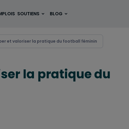
MPLOIS
SOUTIENS
BLOG
er et valoriser la pratique du football féminin
SE LOGER
BOUGER
ser la pratique du
VOYAGER
ÉTUDIER
SE DIVERTIR
E-SPORT