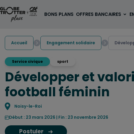
Aller au contenu
BONS PLANS
OFFRES BANCAIRES
E
Accueil
Engagement solidaire
Développ
Service civique
sport
Développer et valori
A PARTIR DE 3€
1 carte, 0 frais à l'étranger
football féminin
pour les 18/30 ans
OUVRIR UN COMPTE
Localisation
Noisy-le-Roi
Début : 23 mars 2026 | Fin : 23 novembre 2026
Postuler