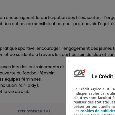
en encourageant la participation des filles, soutenir l’org
s actions de sensibilisation pour promouvoir l’égalité, l
la pratique sportive, encourager l’engagement des jeunes fi
 et de solidarité à travers le sport au sein du club et sur l
oueuses lors des entraînements et des événements.
couverte du football féminin.
Le Crédit 
es équipes féminines.
inclusion, fair-play).
Le Crédit Agricole utili
t la vie du club.
indispensables car util
d’autres sont facultatif
réaliser des statistique
présenter ponctuellemen
Les
cookies de publicit
TYPE D'ORGANISME