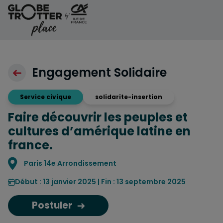
Aller au contenu
Engagement Solidaire
Service civique
solidarite-insertion
Faire découvrir les peuples et
cultures d’amérique latine en
france.
Localisation
Paris 14e Arrondissement
Début : 13 janvier 2025 | Fin : 13 septembre 2025
Postuler