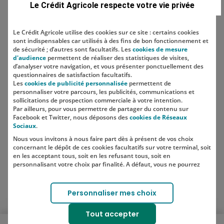
Le Crédit Agricole respecte votre vie privée
Le Crédit Agricole utilise des cookies sur ce site : certains cookies
sont indispensables car utilisés à des fins de bon fonctionnement et
Localisation
de sécurité ; d’autres sont facultatifs. Les
cookies de mesure
d'audience
permettent de réaliser des statistiques de visites,
d’analyser votre navigation, et vous présenter ponctuellement des
questionnaires de satisfaction facultatifs.
Les
cookies de publicité personnalisée
permettent de
personnaliser votre parcours, les publicités, communications et
sollicitations de prospection commerciale à votre intention.
Par ailleurs, pour vous permettre de partager du contenu sur
Facebook et Twitter, nous déposons des
cookies de Réseaux
Sociaux
.
Nous vous invitons à nous faire part dès à présent de vos choix
SUIVEZ-NOUS SUR LES RÉSEAUX
concernant le dépôt de ces cookies facultatifs sur votre terminal, soit
SOCIAUX
en les acceptant tous, soit en les refusant tous, soit en
personnalisant votre choix par finalité. A défaut, vous ne pourrez
pas poursuivre votre navigation sur notre site.
Votre choix est libre et peut être modifié à tout moment, en cliquant
Lien vers le compte Instagram 
Lien vers le compte TikTok 
Personnaliser mes choix
sur le lien "Cookies", en bas de page.
Pour en savoir plus sur les responsables de traitement et les
Tout accepter
finalités, cliquez sur "Personnaliser mes choix".