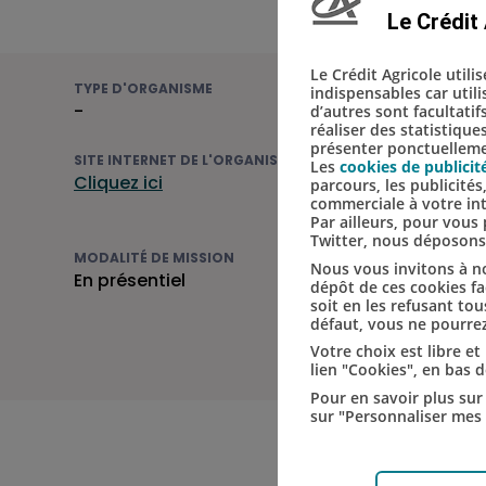
Le Crédit 
Le Crédit Agricole utili
TYPE D'ORGANISME
indispensables car util
-
d’autres sont facultatif
réaliser des statistique
présenter ponctuellemen
SITE INTERNET DE L'ORGANISME
Les
cookies de publicit
Cliquez ici
parcours, les publicité
commerciale à votre in
Par ailleurs, pour vou
Twitter, nous déposon
MODALITÉ DE MISSION
Nous vous invitons à no
En présentiel
dépôt de ces cookies fac
soit en les refusant tou
défaut, vous ne pourrez
Votre choix est libre e
lien "Cookies", en bas 
Pour en savoir plus sur 
sur "Personnaliser mes 