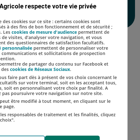
Agricole respecte votre vie privée
Lien vers le compte Inst
Lien vers le compte 
se des cookies sur ce site : certains cookies sont
isés à des fins de bon fonctionnement et de sécurité ;
s. Les
cookies de mesure d'audience
permettent de
s de visites, d’analyser votre navigation, et vous
t des questionnaires de satisfaction facultatifs.
é personnalisée
permettent de personnaliser votre
s, communications et sollicitations de prospection
tention.
s permettre de partager du contenu sur Facebook et
s des
cookies de Réseaux Sociaux
.
us faire part dès à présent de vos choix concernant le
ultatifs sur votre terminal, soit en les acceptant tous,
s, soit en personnalisant votre choix par finalité. A
 pas poursuivre votre navigation sur notre site.
t peut être modifié à tout moment, en cliquant sur le
de page.
les responsables de traitement et les finalités, cliquez
choix".