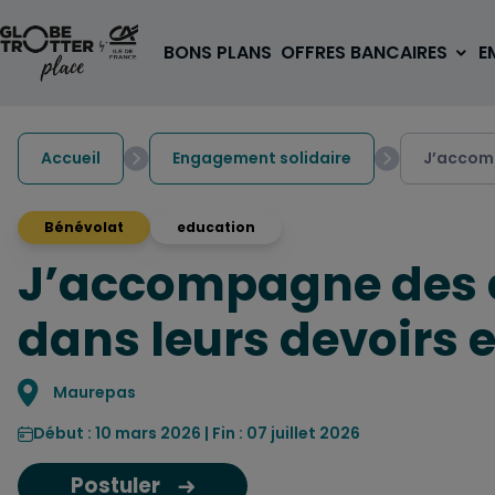
Aller au contenu
BONS PLANS
OFFRES BANCAIRES
E
Accueil
Engagement solidaire
J’accomp
Bénévolat
education
J’accompagne des e
A PARTIR DE 3€
1 carte, 0 frais à l'étranger
dans leurs devoirs 
pour les 18/30 ans
OUVRIR UN COMPTE
Localisation
Maurepas
Début : 10 mars 2026 | Fin : 07 juillet 2026
Postuler