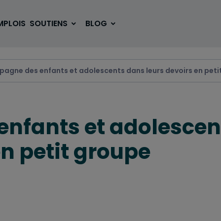
MPLOIS
SOUTIENS
BLOG
agne des enfants et adolescents dans leurs devoirs en peti
SE LOGER
BOUGER
nfants et adolescen
VOYAGER
ÉTUDIER
en petit groupe
SE DIVERTIR
E-SPORT