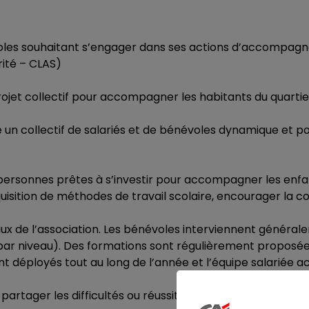
voles souhaitant s’engager dans ses actions d’accompa
ité – CLAS)
rojet collectif pour accompagner les habitants du quartie
 un collectif de salariés et de bénévoles dynamique et p
personnes prêtes à s’investir pour accompagner les enfan
quisition de méthodes de travail scolaire, encourager la c
ux de l’association. Les bénévoles interviennent généra
ar niveau). Des formations sont régulièrement proposée
nt déployés tout au long de l’année et l’équipe salarié
 partager les difficultés ou réussites et pour accompagn