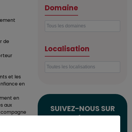
Domaine
gnement
r de
Localisation
orteur
ts et les
onfiance en
lement en
s aux
SUIVEZ-NOUS SUR
e accompagne
LES RÉSEAUX
er chacun
SOCIAUX