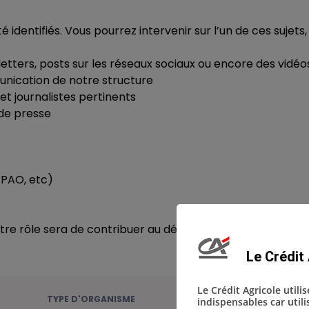
 identifiés. Vous pourrez intervenir sur l’un de ces sujets
etters, posts sur les réseaux sociaux ou encore des vidéo
munication de notre structure
et journalistes pertinents
de presse
, PAO, etc)
votre rôle sera de contribuer au développement de la co
Le Crédit 
Le Crédit Agricole utili
TYPE D'ORGANISME
indispensables car util