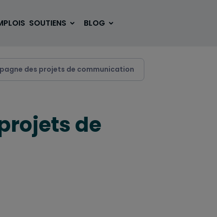
MPLOIS
SOUTIENS
BLOG
pagne des projets de communication
SE LOGER
BOUGER
rojets de
VOYAGER
ÉTUDIER
SE DIVERTIR
E-SPORT