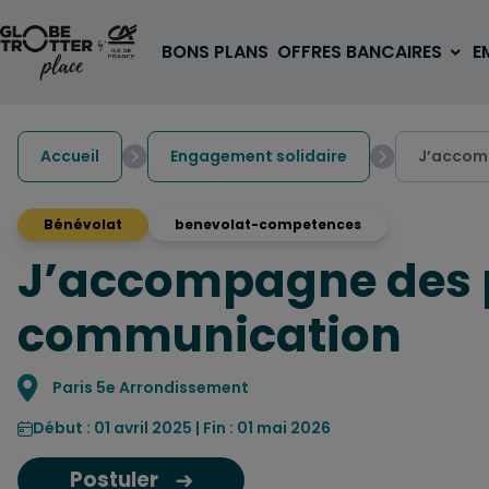
Aller au contenu
BONS PLANS
OFFRES BANCAIRES
E
Accueil
Engagement solidaire
J’accom
Bénévolat
benevolat-competences
J’accompagne des p
A PARTIR DE 3€
1 carte, 0 frais à l'étranger
communication
pour les 18/30 ans
OUVRIR UN COMPTE
Localisation
Paris 5e Arrondissement
Début : 01 avril 2025 | Fin : 01 mai 2026
Postuler