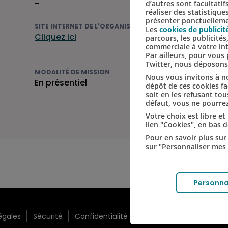
-
d’autres sont facultatif
réaliser des statistique
présenter ponctuellemen
SITE INTERNET DE L'ORGANISME
Les
cookies de publicit
Cliquez ici
parcours, les publicité
commerciale à votre in
Par ailleurs, pour vou
Twitter, nous déposon
MODALITÉ DE MISSION
Nous vous invitons à no
En présentiel
dépôt de ces cookies fac
soit en les refusant tou
défaut, vous ne pourrez
Votre choix est libre e
lien "Cookies", en bas 
Pour en savoir plus sur 
sur "Personnaliser mes 
Personna
égales
Sécurité
Confidentialité
Accessibilité numérique 