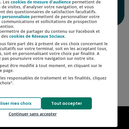
s. Les
cookies de mesure d'audience
permettent de
s de visites, d’analyser votre navigation, et vous
t des questionnaires de satisfaction facultatifs.
é personnalisée
permettent de personnaliser votre
Lien vers le compte Inst
Lien vers le compte 
s, communications et sollicitations de prospection
tention.
s permettre de partager du contenu sur Facebook et
s des
cookies de Réseaux Sociaux
.
us faire part dès à présent de vos choix concernant le
ultatifs sur votre terminal, soit en les acceptant tous,
s, soit en personnalisant votre choix par finalité. A
 pas poursuivre votre navigation sur notre site.
t peut être modifié à tout moment, en cliquant sur le
de page.
les responsables de traitement et les finalités, cliquez
choix".
liser mes choix
Tout accepter
Continuer sans accepter
– conformité partielle
© Crédit Agricole