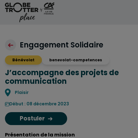
Aller au contenu
Engagement Solidaire
Bénévolat
benevolat-competences
J’accompagne des projets de
communication
Localisation
Plaisir
Début : 08 décembre 2023
Postuler
Présentation de la mission