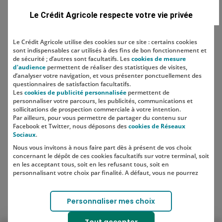
Domaine
Le Crédit Agricole respecte votre vie privée
Le Crédit Agricole utilise des cookies sur ce site : certains cookies
sont indispensables car utilisés à des fins de bon fonctionnement et
Localisation
de sécurité ; d’autres sont facultatifs. Les
cookies de mesure
d'audience
permettent de réaliser des statistiques de visites,
d’analyser votre navigation, et vous présenter ponctuellement des
questionnaires de satisfaction facultatifs.
Les
cookies de publicité personnalisée
permettent de
personnaliser votre parcours, les publicités, communications et
sollicitations de prospection commerciale à votre intention.
Par ailleurs, pour vous permettre de partager du contenu sur
Facebook et Twitter, nous déposons des
cookies de Réseaux
Sociaux
.
Nous vous invitons à nous faire part dès à présent de vos choix
SUIVEZ-NOUS SUR LES RÉSEAUX
concernant le dépôt de ces cookies facultatifs sur votre terminal, soit
SOCIAUX
en les acceptant tous, soit en les refusant tous, soit en
personnalisant votre choix par finalité. A défaut, vous ne pourrez
pas poursuivre votre navigation sur notre site.
Votre choix est libre et peut être modifié à tout moment, en cliquant
Lien vers le compte Instagram 
Lien vers le compte TikTok 
Personnaliser mes choix
sur le lien "Cookies", en bas de page.
Pour en savoir plus sur les responsables de traitement et les