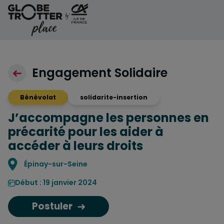
Aller au contenu
Engagement Solidaire
Bénévolat
solidarite-insertion
J’accompagne les personnes en
précarité pour les aider à
accéder à leurs droits
Localisation
Épinay-sur-Seine
Début : 19 janvier 2024
Postuler