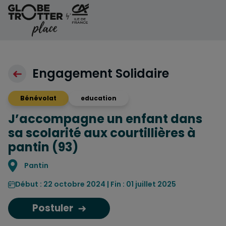
Aller au contenu
Engagement Solidaire
Bénévolat
education
J’accompagne un enfant dans
sa scolarité aux courtillières à
pantin (93)
Localisation
Pantin
Début : 22 octobre 2024 | Fin : 01 juillet 2025
Postuler