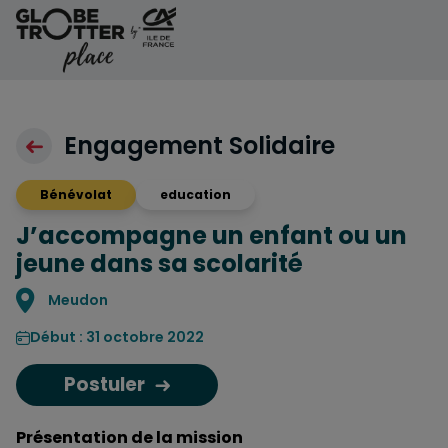
Aller au contenu
Engagement Solidaire
Bénévolat
education
J’accompagne un enfant ou un
jeune dans sa scolarité
Localisation
Meudon
Début : 31 octobre 2022
Postuler
Présentation de la mission