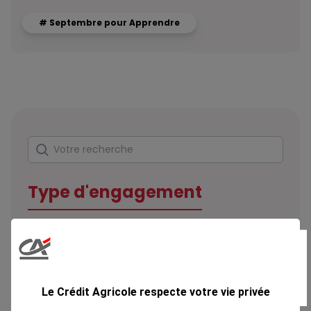
# Septembre pour Apprendre
Rechercher
Votre recherche
Type d'engagement
Domaine
Le Crédit Agricole respecte votre vie privée