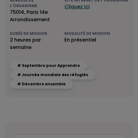
ADRESSE DE
SITE INTERNET DE L'ORGANISME
L'ORGANISME
Cliquez ici
75014, Paris 14e
Arrondissement
DURÉE DE MISSION
MODALITÉ DE MISSION
2 heures par
En présentiel
semaine
# Septembre pour Apprendre
# Journée mondiale des réfugiés
# Décembre ensemble
Rechercher
Votre recherche