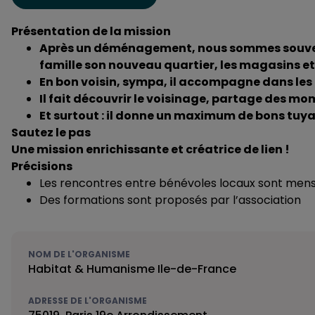
Présentation de la mission
Après un déménagement, nous sommes souvent u
famille son nouveau quartier, les magasins et l
En bon voisin, sympa, il accompagne dans les
Il fait découvrir le voisinage, partage des mo
Et surtout : il donne un maximum de bons tuya
Sautez le pas
Une mission enrichissante et créatrice de lien !
Précisions
Les rencontres entre bénévoles locaux sont mens
Des formations sont proposés par l’association
NOM DE L'ORGANISME
Habitat & Humanisme Ile-de-France
ADRESSE DE L'ORGANISME