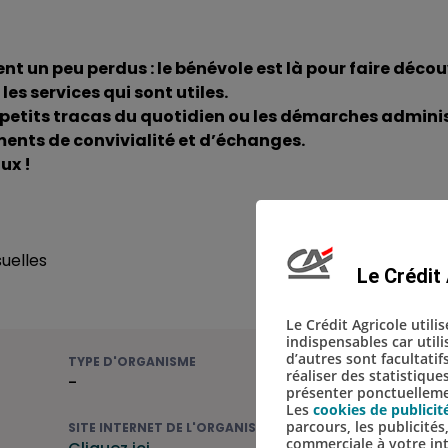
n peu perdus : le bénévole est là pour faire découv
es services qui sont utiles.
 petits tracas du quotidien ou les démarches adminis
ments de convivialité et d’échanges.
ux !
uelles
Le Crédit 
Le Crédit Agricole utili
indispensables car util
d’autres sont facultatif
TYPE D'ORGANISME
réaliser des statistique
-
présenter ponctuellemen
Les
cookies de publicit
parcours, les publicité
SITE INTERNET DE L'ORGANISME
commerciale à votre in