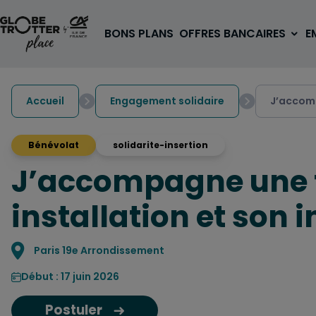
Aller au contenu
BONS PLANS
OFFRES BANCAIRES
E
Accueil
Engagement solidaire
J’accomp
Bénévolat
solidarite-insertion
J’accompagne une f
A PARTIR DE 3€
1 carte, 0 frais à l'étranger
installation et son i
pour les 18/30 ans
OUVRIR UN COMPTE
Localisation
Paris 19e Arrondissement
Début : 17 juin 2026
Postuler