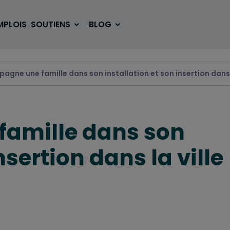
MPLOIS
SOUTIENS
BLOG
agne une famille dans son installation et son insertion dans l
SE LOGER
BOUGER
amille dans son
VOYAGER
ÉTUDIER
nsertion dans la ville
SE DIVERTIR
E-SPORT