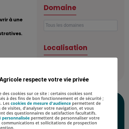
Domaine
rir à une
tratives.
Localisation
Agricole respecte votre vie privée
se des cookies sur ce site : certains cookies sont
isés à des fins de bon fonctionnement et de sécurité ;
s. Les
cookies de mesure d'audience
permettent de
SUIVEZ-NOUS SUR
s de visites, d’analyser votre navigation, et vous
t des questionnaires de satisfaction facultatifs.
LES RÉSEAUX
é personnalisée
permettent de personnaliser votre
s, communications et sollicitations de prospection
SOCIAUX
tention.