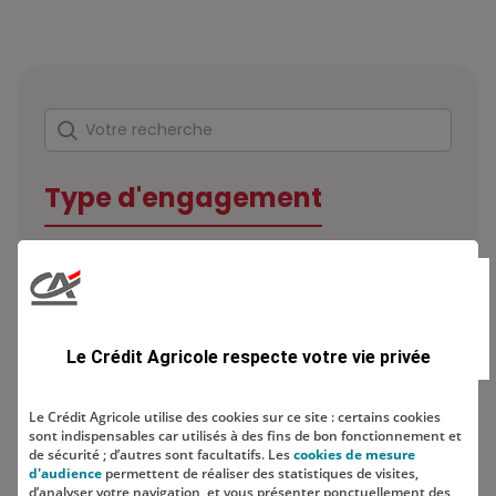
Rechercher
Votre recherche
Type d'engagement
Domaine
Le Crédit Agricole respecte votre vie privée
Le Crédit Agricole utilise des cookies sur ce site : certains cookies
sont indispensables car utilisés à des fins de bon fonctionnement et
Localisation
de sécurité ; d’autres sont facultatifs. Les
cookies de mesure
d'audience
permettent de réaliser des statistiques de visites,
d’analyser votre navigation, et vous présenter ponctuellement des