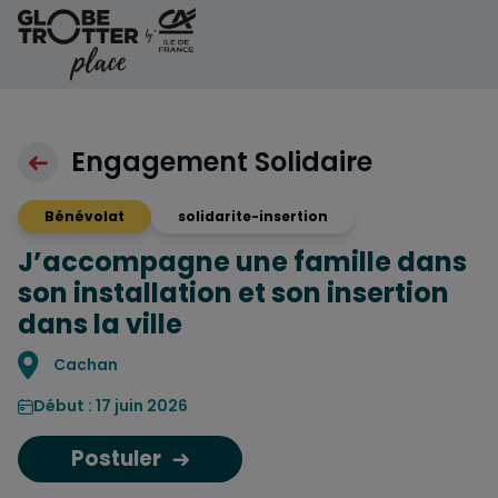
Aller au contenu
Engagement Solidaire
Bénévolat
solidarite-insertion
J’accompagne une famille dans
son installation et son insertion
dans la ville
Localisation
Cachan
Début : 17 juin 2026
Postuler