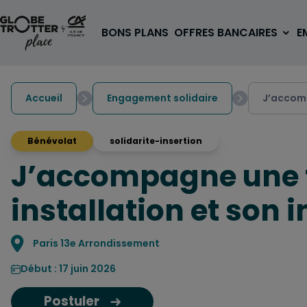
Aller au contenu
BONS PLANS
OFFRES BANCAIRES
E
Accueil
Engagement solidaire
J’accomp
Bénévolat
solidarite-insertion
J’accompagne une f
A PARTIR DE 3€
1 carte, 0 frais à l'étranger
installation et son i
pour les 18/30 ans
OUVRIR UN COMPTE
Localisation
Paris 13e Arrondissement
Début : 17 juin 2026
Postuler