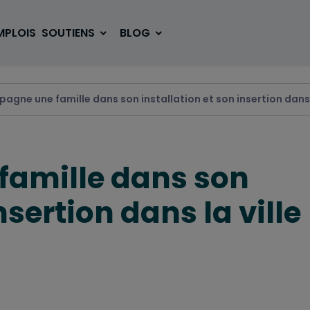
MPLOIS
SOUTIENS
BLOG
agne une famille dans son installation et son insertion dans l
SE LOGER
BOUGER
amille dans son
VOYAGER
ÉTUDIER
nsertion dans la ville
SE DIVERTIR
E-SPORT