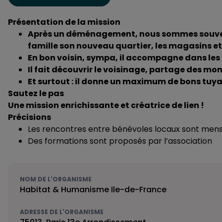
Présentation de la mission
Après un déménagement, nous sommes souvent u
famille son nouveau quartier, les magasins et l
En bon voisin, sympa, il accompagne dans les
Il fait découvrir le voisinage, partage des mo
Et surtout : il donne un maximum de bons tuya
Sautez le pas
Une mission enrichissante et créatrice de lien !
Précisions
Les rencontres entre bénévoles locaux sont mens
Des formations sont proposés par l’association
NOM DE L'ORGANISME
Habitat & Humanisme Ile-de-France
ADRESSE DE L'ORGANISME