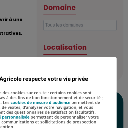
Domaine
rir à une
tratives.
Localisation
Agricole respecte votre vie privée
se des cookies sur ce site : certains cookies sont
isés à des fins de bon fonctionnement et de sécurité ;
s. Les
cookies de mesure d'audience
permettent de
SUIVEZ-NOUS SUR
s de visites, d’analyser votre navigation, et vous
t des questionnaires de satisfaction facultatifs.
LES RÉSEAUX
é personnalisée
permettent de personnaliser votre
s, communications et sollicitations de prospection
SOCIAUX
tention.