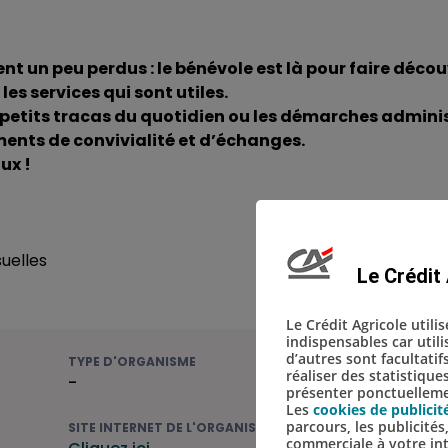
n peu perdus : le bénévole est là pour faire découv
es services qui sont utiles.
 petits tracas du quotidien ou les démarches adminis
ments de convivialité et d’échanges.
ux !
uelles
Le Crédit 
Le Crédit Agricole utili
indispensables car util
d’autres sont facultatif
TYPE D'ORGANISME
réaliser des statistique
-
présenter ponctuellemen
Les
cookies de publicit
parcours, les publicité
SITE INTERNET DE L'ORGANISME
commerciale à votre in