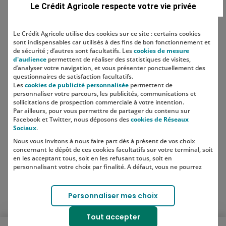
Le Crédit Agricole respecte votre vie privée
Le Crédit Agricole utilise des cookies sur ce site : certains cookies
sont indispensables car utilisés à des fins de bon fonctionnement et
Localisation
de sécurité ; d’autres sont facultatifs. Les
cookies de mesure
d'audience
permettent de réaliser des statistiques de visites,
d’analyser votre navigation, et vous présenter ponctuellement des
questionnaires de satisfaction facultatifs.
Les
cookies de publicité personnalisée
permettent de
personnaliser votre parcours, les publicités, communications et
sollicitations de prospection commerciale à votre intention.
Par ailleurs, pour vous permettre de partager du contenu sur
Facebook et Twitter, nous déposons des
cookies de Réseaux
Sociaux
.
Nous vous invitons à nous faire part dès à présent de vos choix
SUIVEZ-NOUS SUR LES RÉSEAUX
concernant le dépôt de ces cookies facultatifs sur votre terminal, soit
SOCIAUX
en les acceptant tous, soit en les refusant tous, soit en
personnalisant votre choix par finalité. A défaut, vous ne pourrez
pas poursuivre votre navigation sur notre site.
Votre choix est libre et peut être modifié à tout moment, en cliquant
Lien vers le compte Instagram 
Lien vers le compte TikTok 
Personnaliser mes choix
sur le lien "Cookies", en bas de page.
Pour en savoir plus sur les responsables de traitement et les
Tout accepter
finalités, cliquez sur "Personnaliser mes choix".