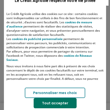
Le Crédit Agricole respecte votre vie privée
Le Crédit Agricole utilise des cookies sur ce site : certains cookies
sont indispensables car utilisés à des fins de bon fonctionnement et
Localisation
de sécurité ; d’autres sont facultatifs. Les
cookies de mesure
d'audience
permettent de réaliser des statistiques de visites,
d’analyser votre navigation, et vous présenter ponctuellement des
questionnaires de satisfaction facultatifs.
Les
cookies de publicité personnalisée
permettent de
personnaliser votre parcours, les publicités, communications et
sollicitations de prospection commerciale à votre intention.
Par ailleurs, pour vous permettre de partager du contenu sur
Facebook et Twitter, nous déposons des
cookies de Réseaux
Sociaux
.
Nous vous invitons à nous faire part dès à présent de vos choix
SUIVEZ-NOUS SUR LES RÉSEAUX
concernant le dépôt de ces cookies facultatifs sur votre terminal, soit
SOCIAUX
en les acceptant tous, soit en les refusant tous, soit en
personnalisant votre choix par finalité. A défaut, vous ne pourrez
pas poursuivre votre navigation sur notre site.
Votre choix est libre et peut être modifié à tout moment, en cliquant
Lien vers le compte Instagram 
Lien vers le compte TikTok 
Personnaliser mes choix
sur le lien "Cookies", en bas de page.
Pour en savoir plus sur les responsables de traitement et les
Tout accepter
finalités, cliquez sur "Personnaliser mes choix".
Ouvrir le menu mobile