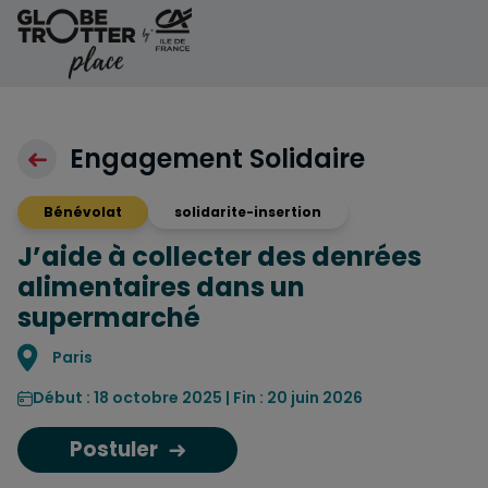
Aller au contenu
Engagement Solidaire
Bénévolat
solidarite-insertion
J’aide à collecter des denrées
alimentaires dans un
supermarché
Localisation
Paris
Début : 18 octobre 2025 | Fin : 20 juin 2026
Postuler