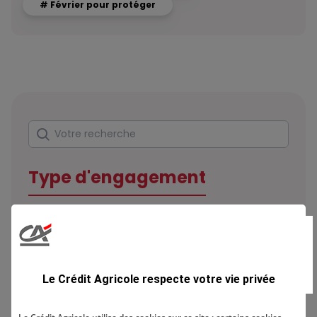
# Février pour protéger
Rechercher
Votre recherche
Type d'engagement
Domaine
Le Crédit Agricole respecte votre vie privée