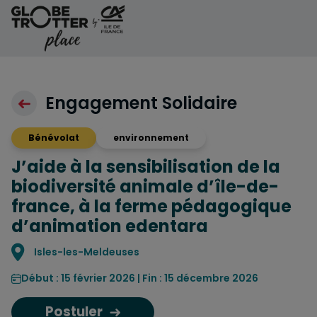
Aller au contenu
Engagement Solidaire
Bénévolat
environnement
J’aide à la sensibilisation de la
biodiversité animale d’île-de-
france, à la ferme pédagogique
d’animation edentara
Localisation
Isles-les-Meldeuses
Début : 15 février 2026 | Fin : 15 décembre 2026
Postuler