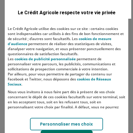
Domaine
Le Crédit Agricole respecte votre vie privée
Le Crédit Agricole utilise des cookies sur ce site : certains cookies
sont indispensables car utilisés à des fins de bon fonctionnement et
Localisation
de sécurité ; d’autres sont facultatifs. Les
cookies de mesure
d'audience
permettent de réaliser des statistiques de visites,
d’analyser votre navigation, et vous présenter ponctuellement des
questionnaires de satisfaction facultatifs.
Les
cookies de publicité personnalisée
permettent de
personnaliser votre parcours, les publicités, communications et
sollicitations de prospection commerciale à votre intention.
Par ailleurs, pour vous permettre de partager du contenu sur
Facebook et Twitter, nous déposons des
cookies de Réseaux
Sociaux
.
Nous vous invitons à nous faire part dès à présent de vos choix
SUIVEZ-NOUS SUR LES RÉSEAUX
concernant le dépôt de ces cookies facultatifs sur votre terminal, soit
SOCIAUX
en les acceptant tous, soit en les refusant tous, soit en
personnalisant votre choix par finalité. A défaut, vous ne pourrez
pas poursuivre votre navigation sur notre site.
Votre choix est libre et peut être modifié à tout moment, en cliquant
Lien vers le compte Instagram 
Lien vers le compte TikTok 
Personnaliser mes choix
sur le lien "Cookies", en bas de page.
Pour en savoir plus sur les responsables de traitement et les