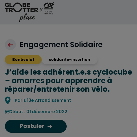
Aller au contenu
Engagement Solidaire
Bénévolat
solidarite-insertion
J’aide les adhérent.e.s cyclocube
– amarres pour apprendre à
réparer/entretenir son vélo.
Localisation
Paris 13e Arrondissement
Début : 01 décembre 2022
Postuler