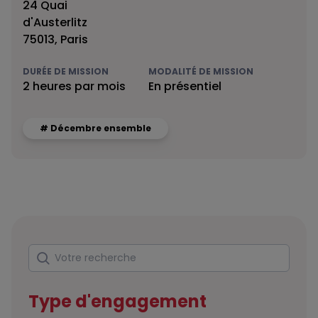
24 Quai
d'Austerlitz
75013, Paris
DURÉE DE MISSION
MODALITÉ DE MISSION
2 heures par mois
En présentiel
# Décembre ensemble
Rechercher
Votre recherche
Type d'engagement