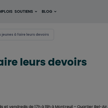
MPLOIS
SOUTIENS
BLOG
s jeunes à faire leurs devoirs
SE LOGER
BOUGER
aire leurs devoirs
VOYAGER
ÉTUDIER
SE DIVERTIR
E-SPORT
is et vendredis de 17h à 19h à Montreuil – Quartier Bel-Air