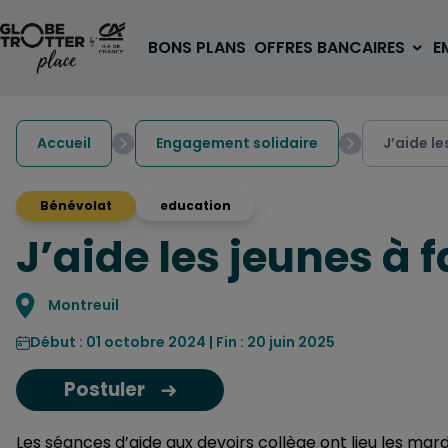
Aller au contenu
BONS PLANS
OFFRES BANCAIRES
E
Accueil
Engagement solidaire
J’aide le
Bénévolat
education
J’aide les jeunes à f
A PARTIR DE 3€
1 carte, 0 frais à l'étranger
pour les 18/30 ans
Localisation
Montreuil
OUVRIR UN COMPTE
Début : 01 octobre 2024 | Fin : 20 juin 2025
Postuler
Les séances d’aide aux devoirs collège ont lieu les mard