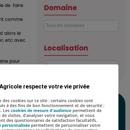
le de faire
Domaine
sent comme
t alors le
er, etc avec
Localisation
aine pour
e concentrer
ont là pour
Agricole respecte votre vie privée
se des cookies sur ce site : certains cookies sont
SUIVEZ-NOUS SUR
isés à des fins de bon fonctionnement et de sécurité ;
s. Les
cookies de mesure d'audience
permettent de
s de visites, d’analyser votre navigation, et vous
LES RÉSEAUX
t des questionnaires de satisfaction facultatifs.
é personnalisée
permettent de personnaliser votre
SOCIAUX