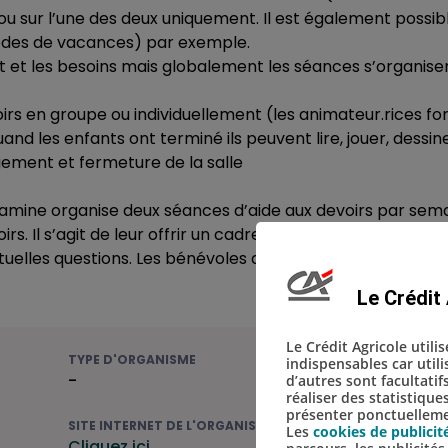
s ou sur l’une des deux uniquement. Il est également possib
riodes de vacances) par exemple.
t et les besoins mais globalement les séances s’organi
voirs en groupe ou individuellement (les animateur.rices fon
nd les enfants ont terminé ils peuvent lire, jouer, dessin
angement et fermeture de la salle
itamine organise deux séances d’aide aux devoirs par sem
rs. Il s’agit de leur offrir un cadre leur permettant de s
ntuelles questions. Les bénévoles accompagnateur.rices s
Le Crédit 
Le Crédit Agricole utili
TYPE D'ORGANISME
indispensables car util
-
d’autres sont facultatif
réaliser des statistique
présenter ponctuellemen
SITE INTERNET DE L'ORGANISME
Les
cookies de publicit
Cliquez ici