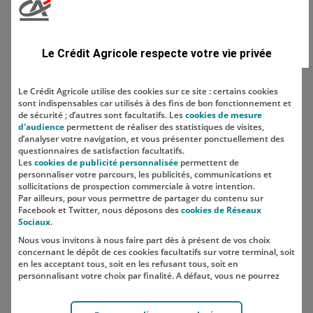
Domaine
Le Crédit Agricole respecte votre vie privée
Le Crédit Agricole utilise des cookies sur ce site : certains cookies
sont indispensables car utilisés à des fins de bon fonctionnement et
Localisation
de sécurité ; d’autres sont facultatifs. Les
cookies de mesure
d'audience
permettent de réaliser des statistiques de visites,
d’analyser votre navigation, et vous présenter ponctuellement des
questionnaires de satisfaction facultatifs.
Les
cookies de publicité personnalisée
permettent de
personnaliser votre parcours, les publicités, communications et
sollicitations de prospection commerciale à votre intention.
Par ailleurs, pour vous permettre de partager du contenu sur
Facebook et Twitter, nous déposons des
cookies de Réseaux
Sociaux
.
Nous vous invitons à nous faire part dès à présent de vos choix
SUIVEZ-NOUS SUR LES RÉSEAUX
concernant le dépôt de ces cookies facultatifs sur votre terminal, soit
SOCIAUX
en les acceptant tous, soit en les refusant tous, soit en
personnalisant votre choix par finalité. A défaut, vous ne pourrez
pas poursuivre votre navigation sur notre site.
Votre choix est libre et peut être modifié à tout moment, en cliquant